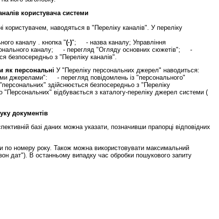
аналів користувача системи
ні користувачем, наводяться в "Переліку каналів". У переліку
ого каналу . кнопка "
(·)
"; - назва каналу; Управління
онального каналу; - перегляд "Огляду основних сюжетів"; -
я безпосередньо з "Переліку каналів".
ем як персональні
У "Переліку персональних джерел" наводиться:
ми джерелами": - перегляд повідомлень із "персонального"
персональних" здійснюється безпосередньо з "Переліку
 "Персональних" відбувається з каталогу-переліку джерел системи (
шуку документів
пективній базі даних можна указати, позначивши прапорці відповідних
вши по номеру року. Також можна використовувати максимальний
зон дат"). В останньому випадку час обробки пошукового запиту