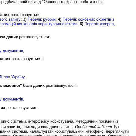
ередбачає свій вигляд "Основного екрана" роботи з нею.
даних
розташовується:
ого запиту
;
3)
Перелік рубрик
;
4)
Перелік основних сюжетів з
формаційних каналів користувача системи
;
6)
Перелік джерел,
ази даних
розташовується:
у документів
;
даних
розташовується:
І про Україну
.
гломовної" бази даних
розташовується:
у документів
.
них
розташовується:
 опис системи, інтерфейсу користувача, методичний посібник із
ови запитів, приклади складних запитів.
Особистий кабінет
Тут
ування системи, налаштувати користувацький інтерфейс, переглянути
ерела
Каталог-перелік джерел, підключених до системи. Користувач