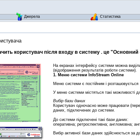
Джерела
Статистика
ристувача
чить користувач після входу в систему . це "Основний
На екранах інтерфейсу системи можна виділи
(відображення результатів роботи системи).
1. Меню системи InfoStream Online
Меню системи є постійним і розташовується 
У меню системи містяться такі можливості д
Вибір бази даних
Користувач одночасно може працювати (перег
даних, підключених до системи.
До системи підключені такі бази даних:
оперативна; ретроспективна; англомовна; ан
Вибір активної бази даних здійснюється за 