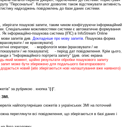
групу "Персональні". Каталог дозволяє також відстежувати активність
тистику надходжень повідомлень до бази даних системи.
 зберігати пошукові запити, таким чином конфігуруючи інформаційний
еми. Спеціальними можливостями системи є автоматичне формування
. Як інформаційно-пошукова система (ІПС) в InfoStream Online
 мови запитів див.
Докладніше про мову запитів
. Пошукова форма
(враховувати / не враховувати).
ічні оператори; - морфологія мови (враховувати / не
показувати / не показувати); - період дат повідомлення. Крім цього,
ранди з "Інформаційного портрета запиту" (див. опис екрана
удь-який момент, щойно результати обробки пошукового запиту
 запит може бути збережено для подальшого багаторазового
 додається новий (або зберігаються нові налаштування вже наявного)
етів" за рубрикою . кнопка "
(·)
".
 ЗМІ.
ерелік найпопулярніших сюжетів з українських ЗМІ на поточний
можна переглянути всі повідомлення, що зберігаються в базі даних і
на його заголовку.