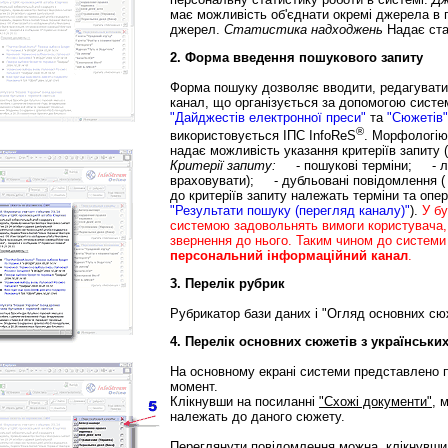
має можливість об'єднати окремі джерела в 
джерел.
Статистика надходжень
Надає ста
2. Форма введення пошукового запиту
Форма пошуку дозволяє вводити, редагувати,
канал, що організується за допомогою сист
"Дайджестів електронної преси"
та
"Сюжетів"
®
використовується ІПС InfoReS
. Морфологію
надає можливість указання критеріїв запиту 
Критерії запиту:
- пошукові терміни; - лог
враховувати); - дубльовані повідомлення ( 
до критеріїв запиту належать терміни та опе
"Результати пошуку (перегляд каналу)"
).
У б
системою задовольнять вимоги користувача,
звернення до нього. Таким чином до системи
персональний інформаційний канал
.
3. Перелік рубрик
Рубрикатор бази даних і "Огляд основних сюж
4. Перелік основних сюжетів з українських
На основному екрані системи представлено п
момент.
Клікнувши на посиланні
"Схожі документи"
, 
належать до даного сюжету.
Переглянути повідомлення можна, клікнувши 