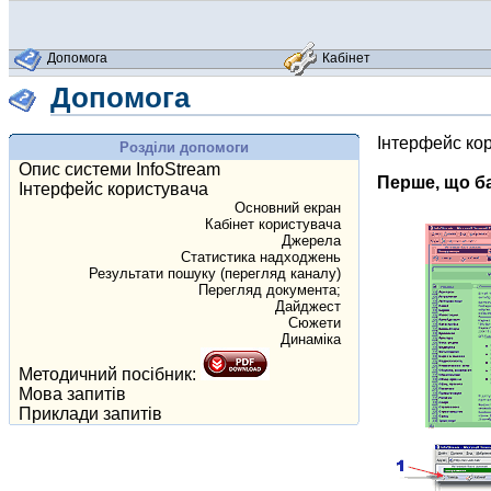
Допомога
Кабінет
Допомога
Інтерфейс ко
Розділи допомоги
Опис системи InfoStream
Перше, що ба
Інтерфейс користувача
Основний екран
Кабінет користувача
Джерела
Статистика надходжень
Результати пошуку (перегляд каналу)
Перегляд документа;
Дайджест
Сюжети
Динаміка
Методичний посібник:
Мова запитів
Приклади запитів