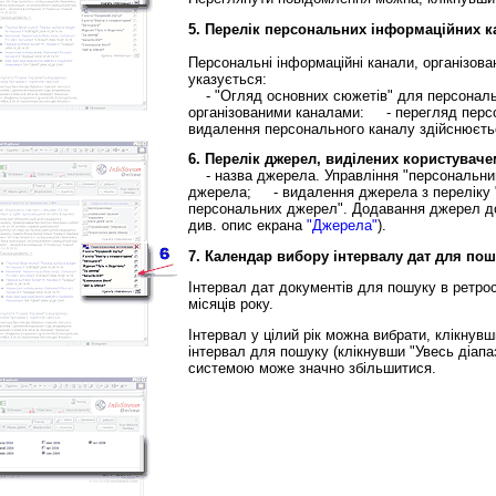
5. Перелік персональних інформаційних к
Персональні інформаційні канали, організова
указується:
- "Огляд основних сюжетів" для персональн
організованими каналами: - перегляд перс
видалення персонального каналу здійснюєтьс
6. Перелік джерел, виділених користувач
- назва джерела. Управління "персональни
джерела; - видалення джерела з переліку "
персональних джерел". Додавання джерел до
див. опис екрана
"Джерела"
).
7. Календар вибору інтервалу дат для по
Інтервал дат документів для пошуку в ретрос
місяців року.
Інтервал у цілий рік можна вибрати, клікну
інтервал для пошуку (клікнувши "Увесь діапа
системою може значно збільшитися.