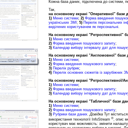
Кожна база даних, підключена до системи, п
Так,
на основному екрані "Оперативної" бази 
1)
Меню системи
;
2)
Форма введення пошуков
українських ЗМІ
;
5)
Перелік персональних ін
виділених користувачем як персональні
.
На основному екрані "Ретроспективної" б
1)
Меню системи
;
2)
Форма введення пошукового запиту
;
3)
Календар вибору інтервалу дат для пошук
На основному екрані "Англомовної" бази 
1)
Меню системи
;
2)
Форма введення пошукового запиту
;
3)
Перелік рубрик
;
4)
Перелік основних сюжетів із зарубіжних ЗМ
На основному екрані "Ретроспективної/Ан
1)
Меню системи
;
2)
Форма введення пошукового запиту
;
3)
Календар вибору інтервалу дат для пошук
На основному екрані "Табличної" бази да
1)
Меню системи
;
2)
Форма введення пошукового запиту
;
3)
Рубрики бази даних
.
Довідка
Тут міститься
®
використання технології
InfoStream
, опис м
користувач має можливість: змінити налашт
персональну статистику роботи в системі.
Дж