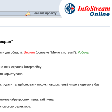
Вебсайт проекту
 екран"
ти дві області:
Верхня
(основне "Меню системи");
Робоча
на всіх екранах інтерфейсу.
ля користувача:
лядати та здійснювати пошук повідомлень) лише з однією з баз
гломовна/ретроспективна; таблична.
допомогою селектора.