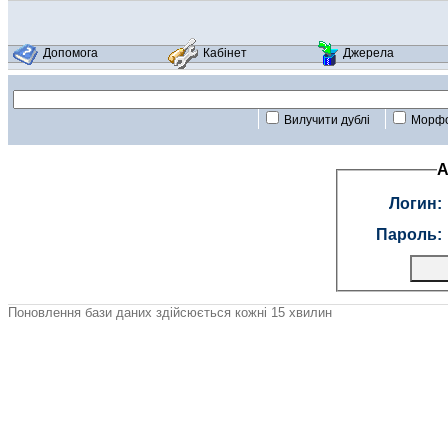
Допомога
Кабінет
Джерела
Вилучити дублі
Морфо
А
Логин:
Пароль:
Поновлення бази даних здійсюється кожні 15 хвилин