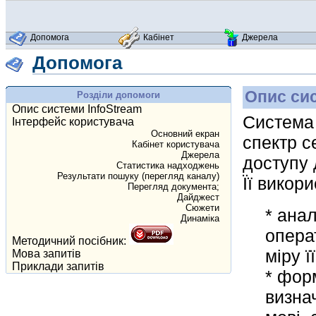
Допомога
Кабінет
Джерела
Допомога
Опис си
Розділи допомоги
Опис системи InfoStream
Система 
Інтерфейс користувача
Основний екран
спектр с
Кабінет користувача
Джерела
доступу 
Статистика надходжень
Результати пошуку (перегляд каналу)
Її викор
Перегляд документа;
Дайджест
Сюжети
* анал
Динаміка
опера
Методичний посібник:
міру ї
Мова запитів
Приклади запитів
* фор
визна