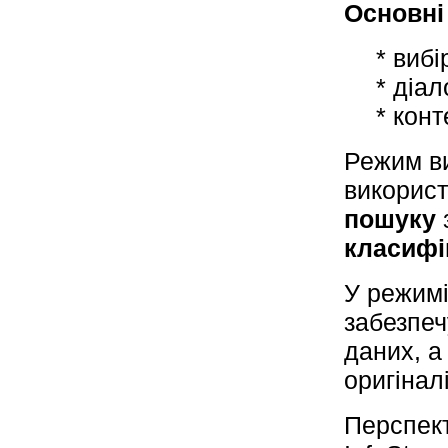
Основні
* виб
* діа
* конт
Режим ви
використ
пошуку
класифі
У режимі
забезпеч
даних, а
оригінал
Перспект