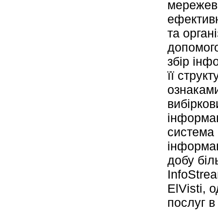
мережеви
ефективн
та орган
допомого
збір інф
її струк
ознаками
вибірков
інформац
система 
інформац
добу біл
InfoStre
ElVisti,
послуг в 