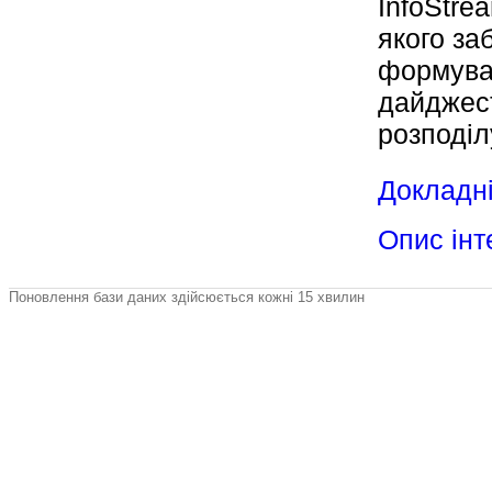
InfoStre
якого за
формува
дайджест
розподіл
Докладні
Опис інт
Поновлення бази даних здійсюється кожні 15 хвилин