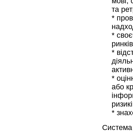
мові,
та ре
* про
надхо
* сво
ринків
* від
діяльн
активн
* оці
або к
інфор
ризикі
* знах
Система 