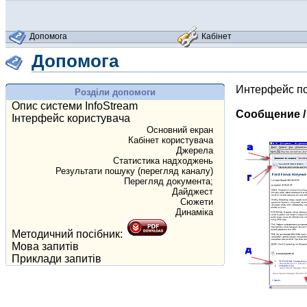
Допомога
Кабінет
Допомога
Интерфейс п
Розділи допомоги
Опис системи InfoStream
Сообщение /
Інтерфейс користувача
Основний екран
Кабінет користувача
Джерела
Статистика надходжень
Результати пошуку (перегляд каналу)
Перегляд документа;
Дайджест
Сюжети
Динаміка
Методичний посібник:
Мова запитів
Приклади запитів