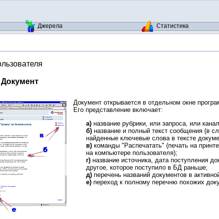
Джерела
Статистика
ользователя
 Документ
Документ открывается в отдельном окне програ
Его представление включает:
а)
название рубрики, или запроса, или кана
б)
название и полный текст сообщения (в сл
найденные ключевые слова в тексте докуме
в)
команды "Распечатать" (печать на принте
на компьютере пользователя);
г)
название источника, дата поступления до
другое, которое поступило в БД раньше;
д)
перечень названий документов в активно
е)
переход к полному перечню похожих доку