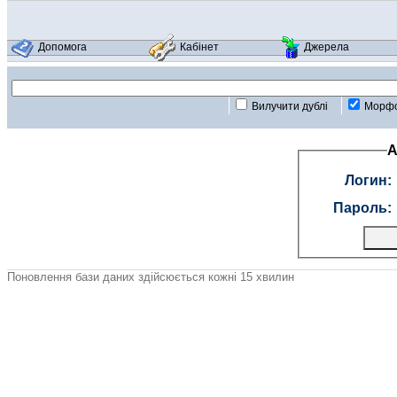
Допомога
Кабінет
Джерела
Вилучити дублі
Морфо
А
Логин:
Пароль:
Поновлення бази даних здійсюється кожні 15 хвилин